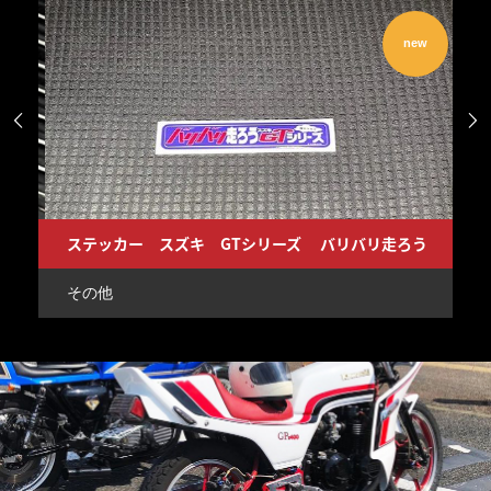
w
new


ルオイルプレッシャーゲージ カバー セット BFFオリジナル Z1 Z2 GS400 CB750FOUR
ステッカー スズキ GTシリーズ バリバリ走ろう
ス
その他
そ