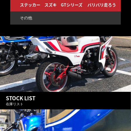
ルオイルプレッシャーゲージ カバー セット BFFオリジナル Z1 Z2 GS400 CB750FOUR
ステッカー スズキ GTシリーズ バリバリ走ろう
ス
その他
そ
STOCK LIST
在庫リスト