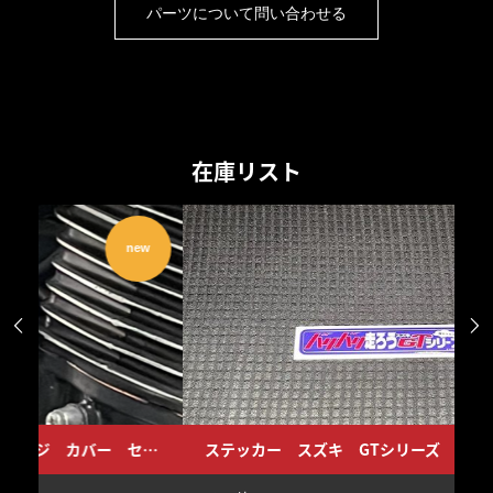
パーツについて問い合わせる
在庫リスト
w
new


ルオイルプレッシャーゲージ カバー セット BFFオリジナル Z1 Z2 GS400 CB750FOUR
ステッカー スズキ GTシリーズ バリバリ走ろう
ス