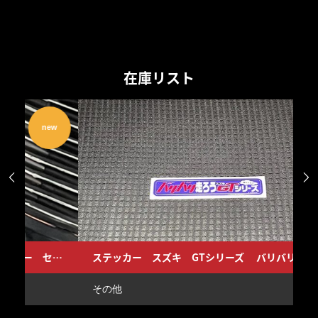
在庫リスト
w
new


ルオイルプレッシャーゲージ カバー セット BFFオリジナル Z1 Z2 GS400 CB750FOUR
ステッカー スズキ GTシリーズ バリバリ走ろう
ス
その他
そ